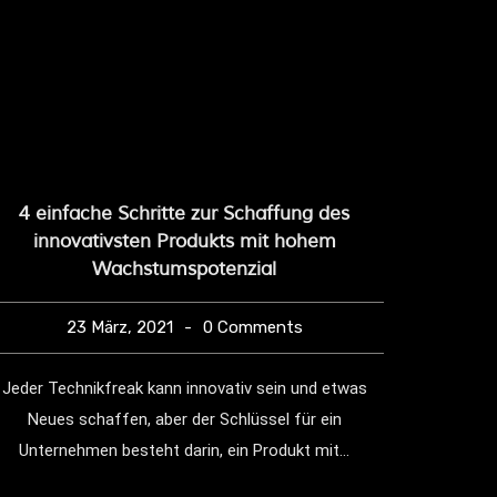
4 einfache Schritte zur Schaffung des
Dinge, 
innovativsten Produkts mit hohem
den 
Wachstumspotenzial
23 März, 2021
0 Comments
Naam mey k
Jeder Technikfreak kann innovativ sein und etwas
Das mac
Neues schaffen, aber der Schlüssel für ein
Unternehmen besteht darin, ein Produkt mit...