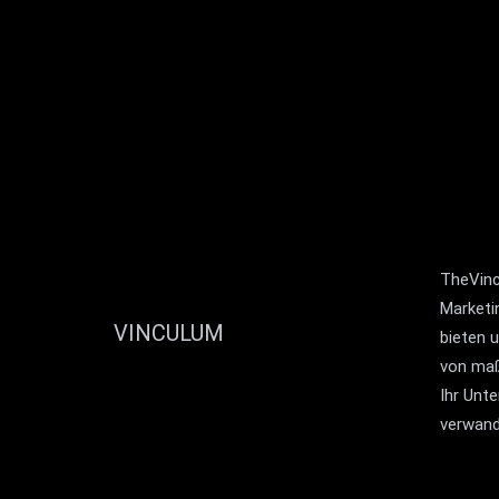
TheVincu
Marketi
VINCULUM
bieten 
von maß
Ihr Unt
verwand